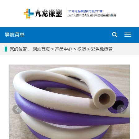
导航菜单
导
航
菜
您的位置：
网站首页
>
产品中心
>
橡塑
>
彩色橡塑管
单