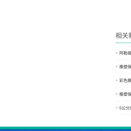
相关
阿勒
橡塑
彩色
橡塑
5公分