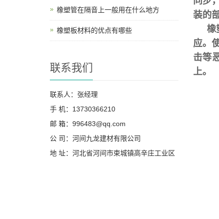
同步
橡塑管在隔音上一般用在什么地方
装的
橡
橡塑板材料的优点有哪些
应。
击等
联系我们
上。
联系人：张经理
手 机：13730366210
邮 箱：996483@qq.com
公 司：河间九龙建材有限公司
地 址：河北省河间市束城镇高辛庄工业区